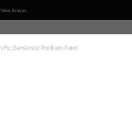
 Piç (Sansürsüz-Rol İcabı-Fake)