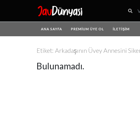
ANA SAYFA
PREMIUM ÜYE OL
İLETIŞIM
Etiket:
Arkadaşının Üvey Annesini Siken
Bulunamadı.