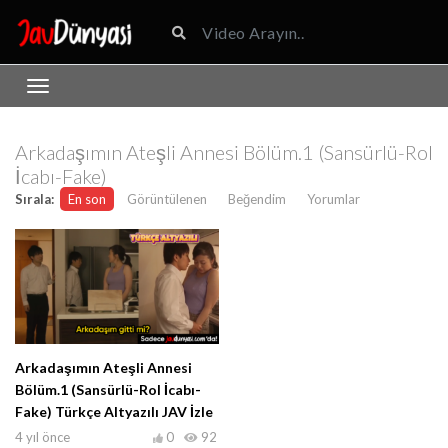
Arkadaşımın Ateşli Annesi Bölüm.1 (Sansürlü-Rol
İcabı-Fake)
Sırala:
En son
Görüntülenen
Beğendim
Yorumlar
Arkadaşımın Ateşli Annesi
Bölüm.1 (Sansürlü-Rol İcabı-
Fake) Türkçe Altyazılı JAV İzle
4 yıl önce
0
92