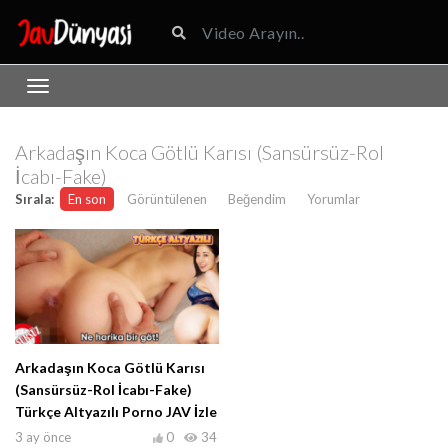
Arkadaşın Koca Götlü Karısı (Sansürsüz-Rol
İcabı-Fake)
Sırala:
En son
Görüntülenen
Beğendim
Yorumlar
Arkadaşın Koca Götlü Karısı
(Sansürsüz-Rol İcabı-Fake)
Türkçe Altyazılı Porno JAV İzle
3 ay önce
0
34