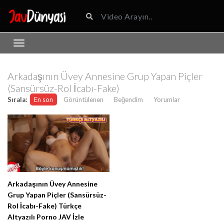
Arkadaşının Üvey Annesine Grup Yapan Piçler
(Sansürsüz-Rol İcabı-Fake)
Sırala:
En son
Görüntülenen
Beğendim
Yorumlar
Arkadaşının Üvey Annesine
Grup Yapan Piçler (Sansürsüz-
Rol İcabı-Fake) Türkçe
Altyazılı Porno JAV İzle