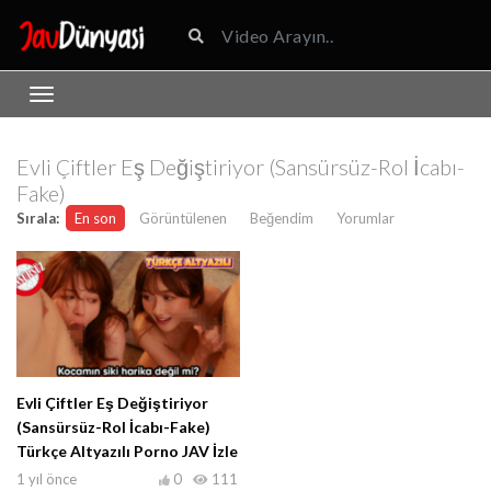
Evli Çiftler Eş Değiştiriyor (Sansürsüz-Rol İcabı-
Fake)
Sırala:
En son
Görüntülenen
Beğendim
Yorumlar
Evli Çiftler Eş Değiştiriyor
(Sansürsüz-Rol İcabı-Fake)
Türkçe Altyazılı Porno JAV İzle
1 yıl önce
0
111