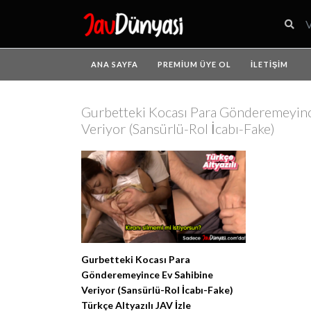
ANA SAYFA
PREMIUM ÜYE OL
İLETIŞIM
Gurbetteki Kocası Para Gönderemeyinc
Veriyor (Sansürlü-Rol İcabı-Fake)
Gurbetteki Kocası Para
Gönderemeyince Ev Sahibine
Veriyor (Sansürlü-Rol İcabı-Fake)
Türkçe Altyazılı JAV İzle