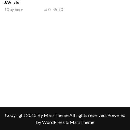
JAV İzle
10 ay önce
0
70
Copyright 2015 By MarsTheme All rights reserved. Powered
by WordPress & MarsTheme