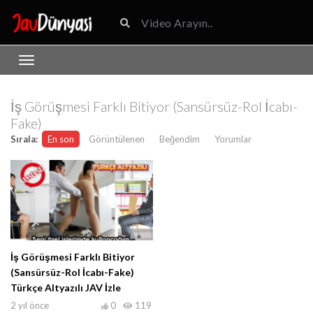
İş Görüşmesi Farklı Bitiyor (Sansürsüz-Rol İcabı-
Fake)
Sırala:
En son
Görüntülenen
Beğendim
Yorumlar
İş Görüşmesi Farklı Bitiyor
(Sansürsüz-Rol İcabı-Fake)
Türkçe Altyazılı JAV İzle
2 yıl önce
0
119