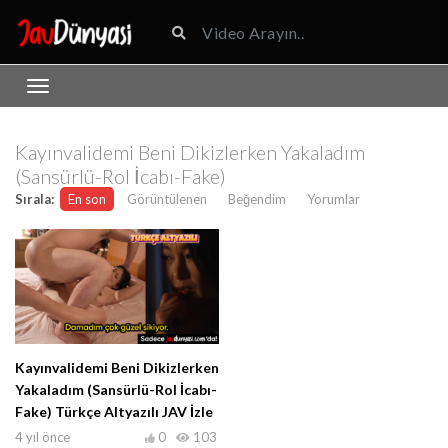
Kayınvalidemi Beni Dikizlerken Yakaladım
(Sansürlü-Rol İcabı-Fake)
Sırala:
En son
Görüntülenen
Beğendim
Yorumlar
Kayınvalidemi Beni Dikizlerken
Yakaladım (Sansürlü-Rol İcabı-
Fake) Türkçe Altyazılı JAV İzle
4 yıl önce
0
103