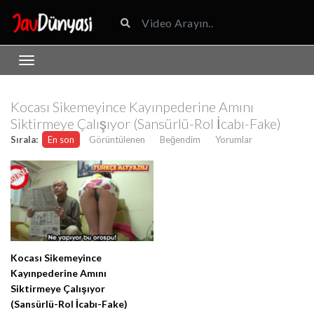
Kocası Sikemeyince Kayınpederine Amını
Siktirmeye Çalışıyor (Sansürlü-Rol İcabı-Fake)
Sırala:
En son
Görüntülenen
Beğendim
Yorumlar
Kocası Sikemeyince
Kayınpederine Amını
Siktirmeye Çalışıyor
(Sansürlü-Rol İcabı-Fake)