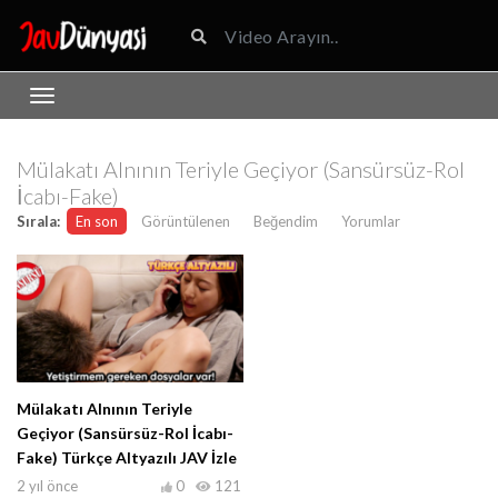
Mülakatı Alnının Teriyle Geçiyor (Sansürsüz-Rol
İcabı-Fake)
Sırala:
En son
Görüntülenen
Beğendim
Yorumlar
Mülakatı Alnının Teriyle
Geçiyor (Sansürsüz-Rol İcabı-
Fake) Türkçe Altyazılı JAV İzle
2 yıl önce
0
121