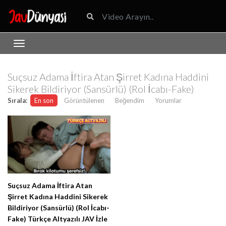
Suçsuz Adama İftira Atan Şirret Kadına Haddini
Sikerek Bildiriyor (Sansürlü) (Rol İcabı-Fake)
Sırala:
En son
Görüntülenen
Beğendim
Yorumlar
Suçsuz Adama İftira Atan
Şirret Kadına Haddini Sikerek
Bildiriyor (Sansürlü) (Rol İcabı-
Fake) Türkçe Altyazılı JAV İzle