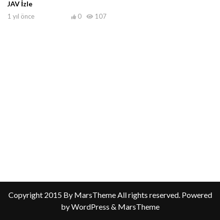
JAV İzle
1 yıl önce
0
107
Copyright 2015 By MarsTheme All rights reserved. Powered
by WordPress & MarsTheme