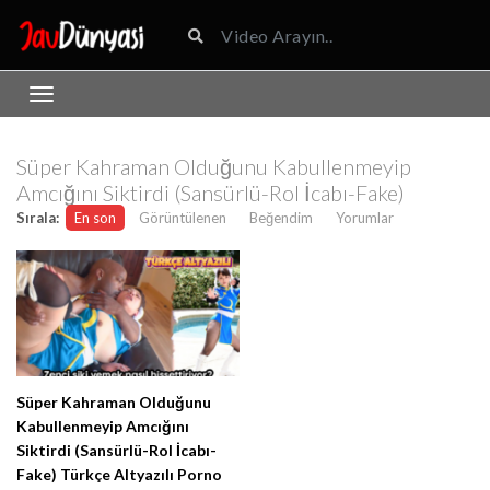
Süper Kahraman Olduğunu Kabullenmeyip
Amcığını Siktirdi (Sansürlü-Rol İcabı-Fake)
Sırala:
En son
Görüntülenen
Beğendim
Yorumlar
Süper Kahraman Olduğunu
Kabullenmeyip Amcığını
Siktirdi (Sansürlü-Rol İcabı-
Fake) Türkçe Altyazılı Porno