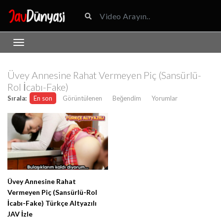
Üvey Annesine Rahat Vermeyen Piç (Sansürlü-
Rol İcabı-Fake)
Sırala:
En son
Görüntülenen
Beğendim
Yorumlar
Üvey Annesine Rahat
Vermeyen Piç (Sansürlü-Rol
İcabı-Fake) Türkçe Altyazılı
JAV İzle