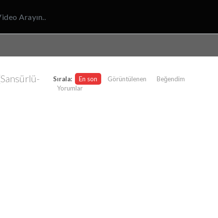
(Sansürlü-
Sırala:
En son
Görüntülenen
Beğendim
Yorumlar