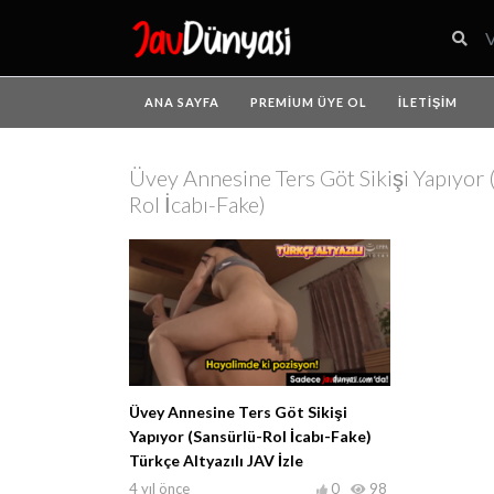
ANA SAYFA
PREMIUM ÜYE OL
İLETIŞIM
Üvey Annesine Ters Göt Sikişi Yapıyor 
Rol İcabı-Fake)
Üvey Annesine Ters Göt Sikişi
Yapıyor (Sansürlü-Rol İcabı-Fake)
Türkçe Altyazılı JAV İzle
4 yıl önce
0
98