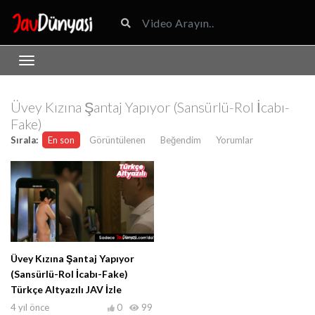
Üvey Kızına Şantaj Yapıyor (Sansürlü-Rol İcabı-
Fake)
Sırala:
En son
Görüntülenen
Beğendim
Yorumlar
Üvey Kızına Şantaj Yapıyor
(Sansürlü-Rol İcabı-Fake)
Türkçe Altyazılı JAV İzle
4 yıl önce
0
99