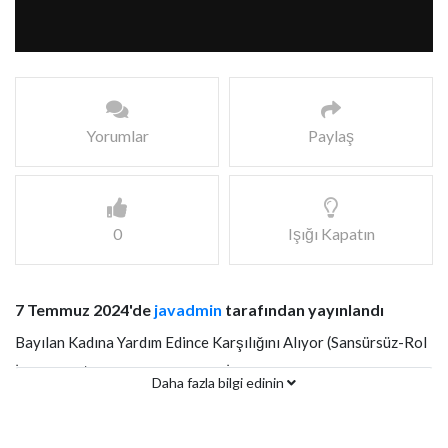
Yorumlar
Paylaş
0
Işığı Kapatın
7 Temmuz 2024'de
javadmin
tarafından yayınlandı
Bayılan Kadına Yardım Edince Karşılığını Alıyor (Sansürsüz-Rol
İcabı-Fake) Türkçe Altyazılı JAV İzle
Daha fazla bilgi edinin