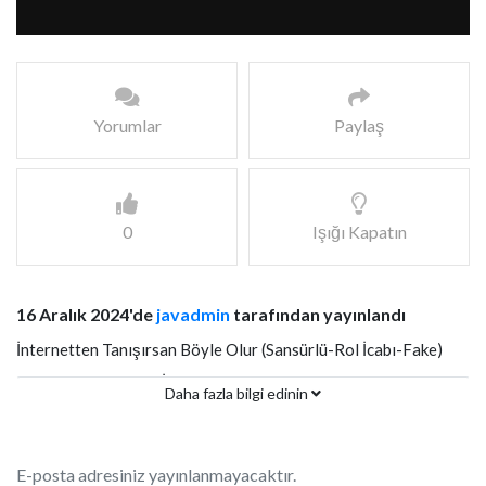
Yorumlar
Paylaş
0
Işığı Kapatın
16 Aralık 2024'de
javadmin
tarafından yayınlandı
İnternetten Tanışırsan Böyle Olur (Sansürlü-Rol İcabı-Fake)
Türkçe Altyazılı JAV İzle
Daha fazla bilgi edinin
E-posta adresiniz yayınlanmayacaktır.