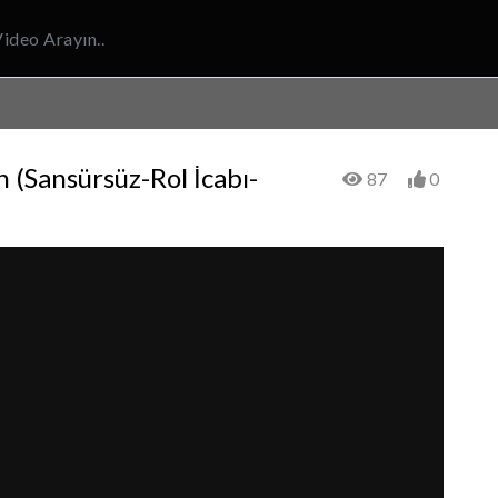
 (Sansürsüz-Rol İcabı-
87
0