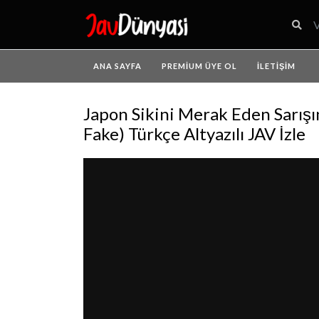
ANA SAYFA
PREMIUM ÜYE OL
İLETIŞIM
Japon Sikini Merak Eden Sarışın
Fake) Türkçe Altyazılı JAV İzle