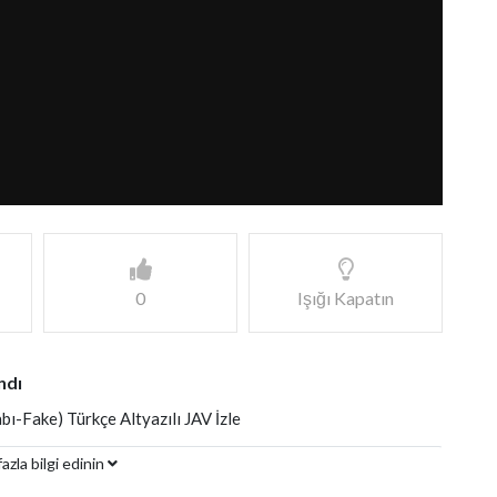
0
Işığı Kapatın
ndı
bı-Fake) Türkçe Altyazılı JAV İzle
azla bilgi edinin