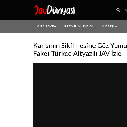
ANA SAYFA
PREMIUM ÜYE OL
İLETIŞIM
Karısının Sikilmesine Göz Yumuy
Fake) Türkçe Altyazılı JAV İzle