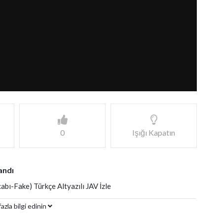
0
Işığı Kapatın
andı
abı-Fake) Türkçe Altyazılı JAV İzle
azla bilgi edinin