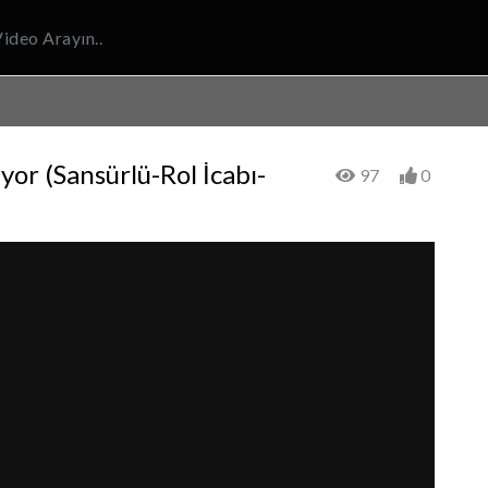
or (Sansürlü-Rol İcabı-
97
0