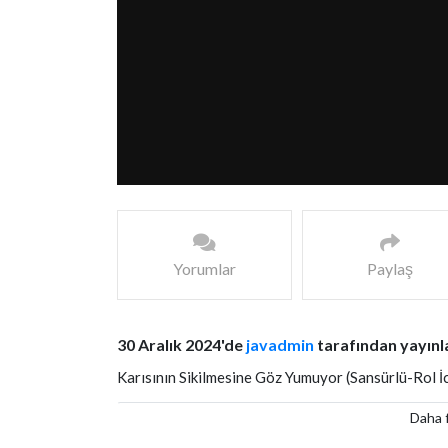
Yorumlar
Paylaş
30 Aralık 2024'de
javadmin
tarafından yayınl
Karısının Sikilmesine Göz Yumuyor (Sansürlü-Rol İc
Daha f