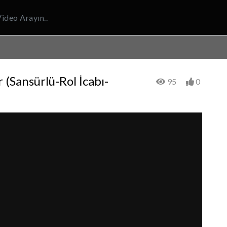
(Sansürlü-Rol İcabı-
95
0