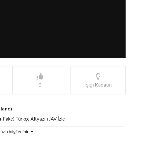
0
Işığı Kapatın
landı
-Fake) Türkçe Altyazılı JAV İzle
azla bilgi edinin