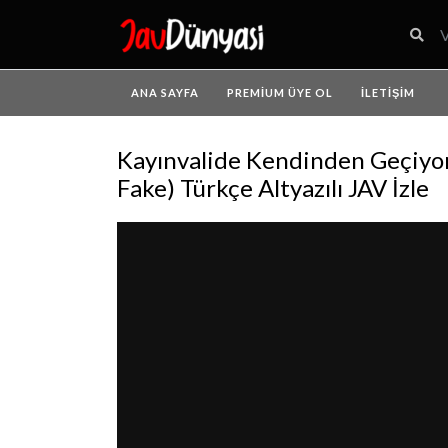
ANA SAYFA
PREMIUM ÜYE OL
İLETIŞIM
Kayınvalide Kendinden Geçiyor 
Fake) Türkçe Altyazılı JAV İzle