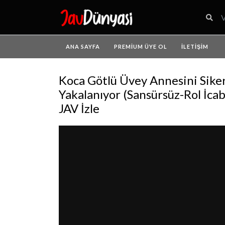
ANA SAYFA
PREMIUM ÜYE OL
İLETIŞIM
Koca Götlü Üvey Annesini Sike
Yakalanıyor (Sansürsüz-Rol İcab
JAV İzle