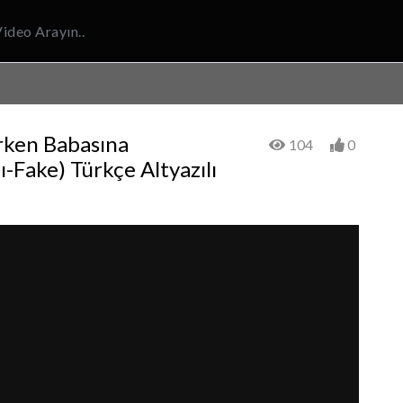
rken Babasına
104
0
ı-Fake) Türkçe Altyazılı