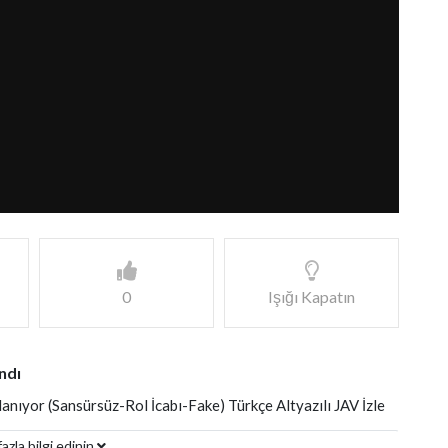
0
Işığı Kapatın
ndı
nıyor (Sansürsüz-Rol İcabı-Fake) Türkçe Altyazılı JAV İzle
azla bilgi edinin