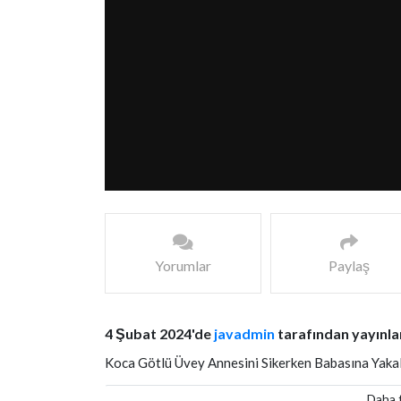
Yorumlar
Paylaş
4 Şubat 2024'de
javadmin
tarafından yayınla
Koca Götlü Üvey Annesini Sikerken Babasına Yakala
Daha f