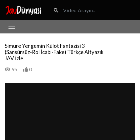
Simure Yengemin Külot Fantazisi 3
(Sansürsüz-Rol İcabı-Fake) Türkçe Altyazılı
JAV İzle
95
0