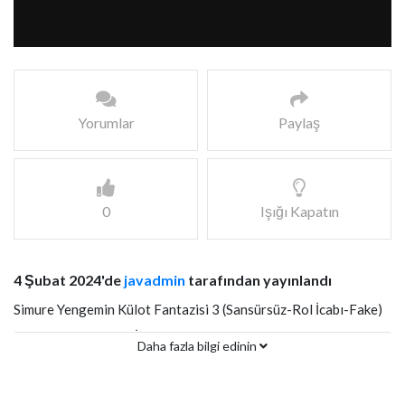
Yorumlar
Paylaş
0
Işığı Kapatın
4 Şubat 2024'de
javadmin
tarafından yayınlandı
Simure Yengemin Külot Fantazisi 3 (Sansürsüz-Rol İcabı-Fake)
Türkçe Altyazılı JAV İzle
Daha fazla bilgi edinin