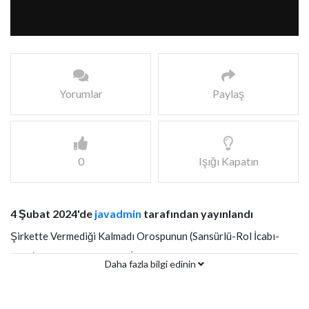
Yorumlar
Paylaş
0
Işığı Kapatın
4 Şubat 2024'de
javadmin
tarafından yayınlandı
Şirkette Vermediği Kalmadı Orospunun (Sansürlü-Rol İcabı-
Fake) Türkçe Altyazılı JAV İzle
Daha fazla bilgi edinin