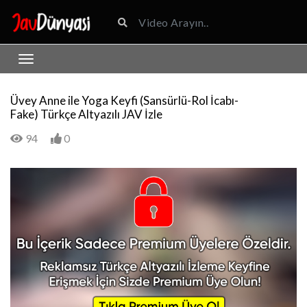
Üvey Anne ile Yoga Keyfi (Sansürlü-Rol İcabı-
Fake) Türkçe Altyazılı JAV İzle
94
0