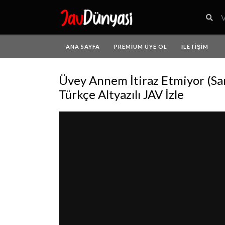
ANA SAYFA
PREMIUM ÜYE OL
İLETIŞIM
Üvey Annem İtiraz Etmiyor (San
Türkçe Altyazılı JAV İzle