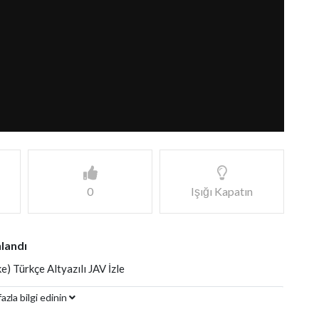
0
Işığı Kapatın
landı
) Türkçe Altyazılı JAV İzle
azla bilgi edinin