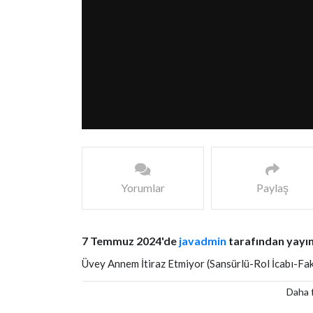
Yorumlar
Paylaş
7 Temmuz 2024'de
javadmin
tarafından yayın
Üvey Annem İtiraz Etmiyor (Sansürlü-Rol İcabı-Fake
Daha f