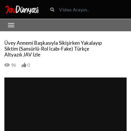
Üvey Annemi Başkasıyla Sikişirken Yakalayıp
Siktim (Sansürlü-Rol İcabı-Fake) Türkçe
Altyazılı JAV İzle
96
0