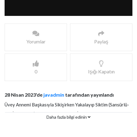
Yorumlar
Paylaş
0
Işığı Kapatın
28 Nisan 2023'de
javadmin
tarafından yayınlandı
Üvey Annemi Başkasıyla Sikişirken Yakalayıp Siktim (Sansürlü-
Rol İcabı-Fake) Türkçe Altyazılı JAV İzle
Daha fazla bilgi edinin