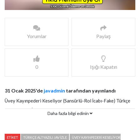
Yorumlar
Paylaş
0
Işığı Kapatın
31 Ocak 2025'de
javadmin
tarafından yayınlandı
Üvey Kayınpederi Keseliyor (Sansürlü-Rol İcabı-Fake) Türkçe
Altyazılı JAV İzle
Daha fazla bilgi edinin
ETIKET
TÜRKÇE ALTYAZILI JAV İZLE
ÜVEY KAYINPEDERI KESELIYOR