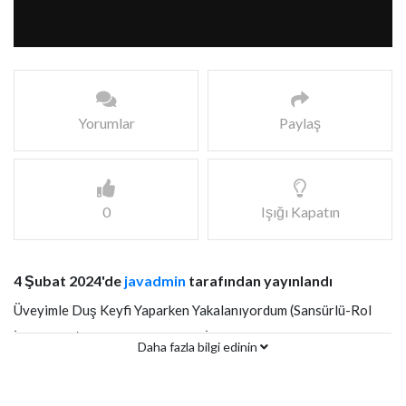
Yorumlar
Paylaş
0
Işığı Kapatın
4 Şubat 2024'de
javadmin
tarafından yayınlandı
Üveyimle Duş Keyfi Yaparken Yakalanıyordum (Sansürlü-Rol
İcabı-Fake) Türkçe Altyazılı JAV İzle
Daha fazla bilgi edinin