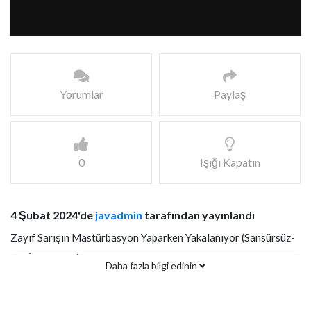
Yorumlar
Paylaş
0
Işığı Kapatın
4 Şubat 2024'de
javadmin
tarafından yayınlandı
Zayıf Sarışın Mastürbasyon Yaparken Yakalanıyor (Sansürsüz-
Rol İcabı-Fake) Türkçe Altyazılı JAV
Daha fazla bilgi edinin