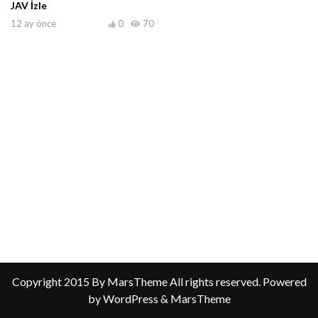
JAV İzle
12 ay önce
0
70
Copyright 2015 By MarsTheme All rights reserved. Powered
by WordPress & MarsTheme