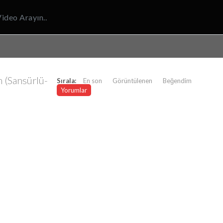
 (Sansürlü-
Sırala:
En son
Görüntülenen
Beğendim
Yorumlar