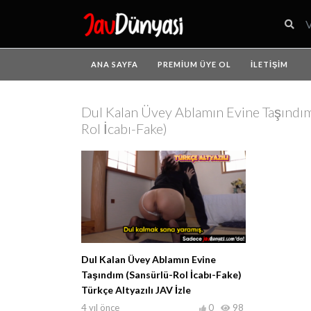
ANA SAYFA
PREMIUM ÜYE OL
İLETIŞIM
Dul Kalan Üvey Ablamın Evine Taşındım
Rol İcabı-Fake)
Dul Kalan Üvey Ablamın Evine
Taşındım (Sansürlü-Rol İcabı-Fake)
Türkçe Altyazılı JAV İzle
4 yıl önce
0
98