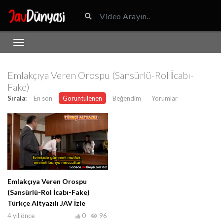
Emlakçıya Veren Orospu (Sansürlü-Rol İcabı-
Fake)
Sırala:
En son
Görüntülenen
Beğendim
Yorumlar
Emlakçıya Veren Orospu
(Sansürlü-Rol İcabı-Fake)
Türkçe Altyazılı JAV İzle
4 yıl önce
0
96