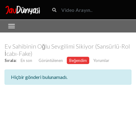
Ev Sahibinin Oğlu Sevgilimi Sikiyor (Sansürlü-Rol
İcabı-Fake)
Sırala:
En son
Görüntülenen
Beğendim
Yorumlar
Hiçbir gönderi bulunamadı.