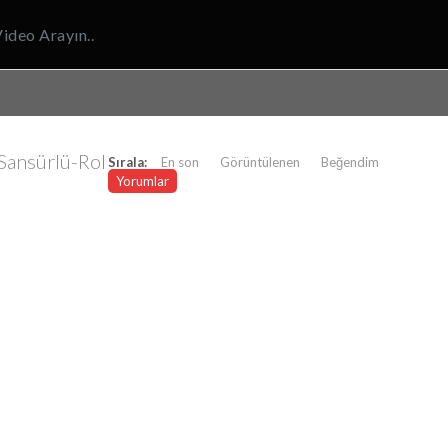
Sansürlü-Rol
Sırala:
En son
Görüntülenen
Beğendim
Yorumlar