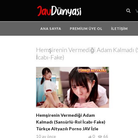
ANA SAYFA
PREMIUM ÜYE OL
İLETIŞIM
Hemşirenin Vermediği Adam Kalmadı (
İcabı-Fake)
Hemşirenin Vermediği Adam
Kalmadı (Sansürlü-Rol İcabı-Fake)
Türkçe Altyazılı Porno JAV İzle
10 ay önce
0
66