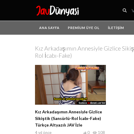
ANA SAYFA
PREMIUM ÜYE OL
İLETIŞIM
Kız Arkadaşımın Annesiyle Gizlice Sikiş
Rol İcabı-Fake)
Kız Arkadaşımın Annesiyle Gizlice
Sikiştik (Sansürlü-Rol İcabı-Fake)
Türkçe Altyazılı JAV İzle
4 yıl önce
0
108