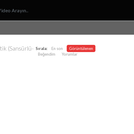
tik (Sansürlü-
Sırala:
En son
Görüntülenen
Beğendim
Yorumlar