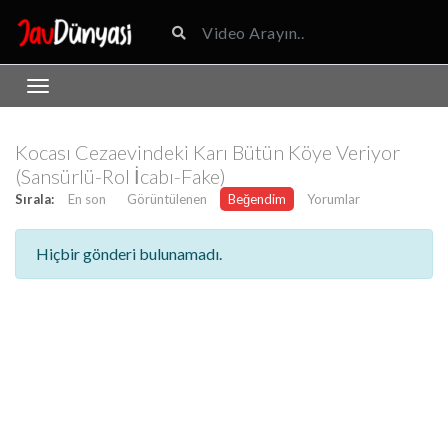
Kocası Cezaevindeki Karı Bütün Köye Veriyor
(Sansürlü-Rol İcabı-Fake)
Sırala:
En son
Görüntülenen
Beğendim
Yorumlar
Hiçbir gönderi bulunamadı.