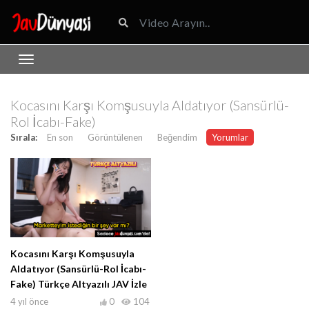
Kocasını Karşı Komşusuyla Aldatıyor (Sansürlü-
Rol İcabı-Fake)
Sırala:
En son
Görüntülenen
Beğendim
Yorumlar
Kocasını Karşı Komşusuyla
Aldatıyor (Sansürlü-Rol İcabı-
Fake) Türkçe Altyazılı JAV İzle
4 yıl önce
0
104