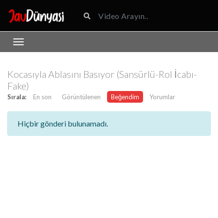
Kocasıyla Ablasını Basıyor (Sansürlü-Rol İcabı-
Fake)
Sırala:
En son
Görüntülenen
Beğendim
Yorumlar
Hiçbir gönderi bulunamadı.