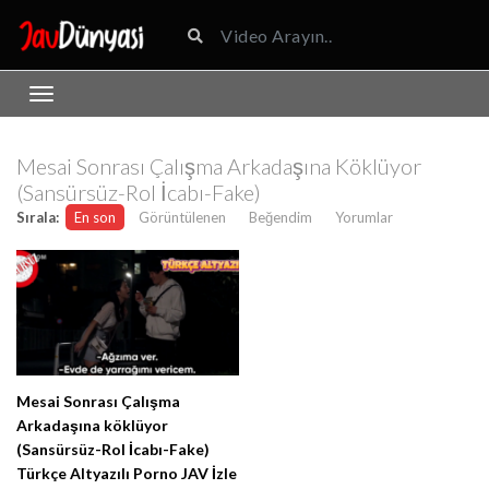
Mesai Sonrası Çalışma Arkadaşına Köklüyor
(Sansürsüz-Rol İcabı-Fake)
Sırala:
En son
Görüntülenen
Beğendim
Yorumlar
Mesai Sonrası Çalışma
Arkadaşına köklüyor
(Sansürsüz-Rol İcabı-Fake)
Türkçe Altyazılı Porno JAV İzle