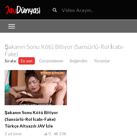
Şakanın Sonu Kötü Bitiyor (Sansürlü-Rol İcabı-
Fake)
Sırala:
En son
Görüntülenen
Beğendim
Yorumlar
Şakanın Sonu Kötü Bitiyor
(Sansürlü-Rol İcabı-Fake)
Türkçe Altyazılı JAV İzle
2 yıl önce
0
106