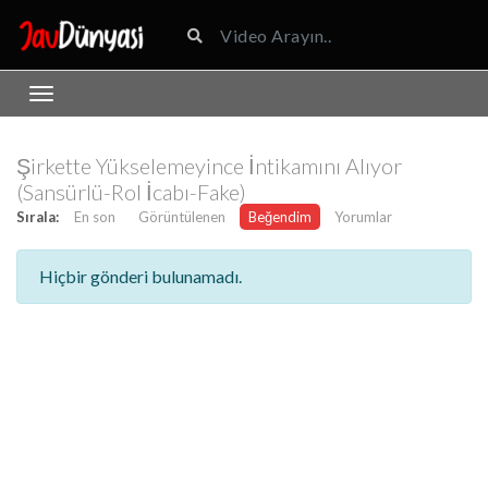
Şirkette Yükselemeyince İntikamını Alıyor
(Sansürlü-Rol İcabı-Fake)
Sırala:
En son
Görüntülenen
Beğendim
Yorumlar
Hiçbir gönderi bulunamadı.