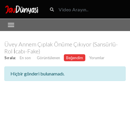
Üvey Annem Çıplak Önüme Çıkıyor (Sansürlü-
Rol İcabı-Fake)
Sırala:
En son
Görüntülenen
Beğendim
Yorumlar
Hiçbir gönderi bulunamadı.