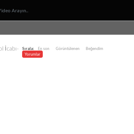
l İcabı-
Sırala:
En son
Görüntülenen
Beğendim
Yorumlar