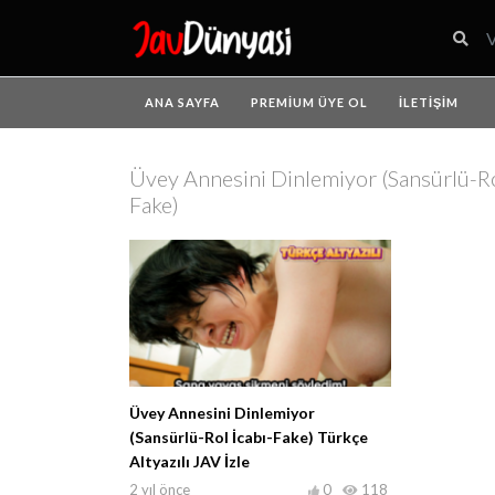
ANA SAYFA
PREMIUM ÜYE OL
İLETIŞIM
Üvey Annesini Dinlemiyor (Sansürlü-Ro
Fake)
Üvey Annesini Dinlemiyor
(Sansürlü-Rol İcabı-Fake) Türkçe
Altyazılı JAV İzle
2 yıl önce
0
118